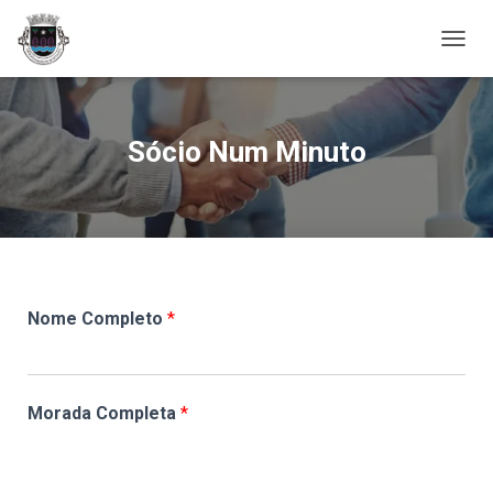
A
L
T
E
R
Sócio Num Minuto
N
A
R
A
N
A
V
E
Nome Completo
*
G
A
Ç
Ã
O
Morada Completa
*