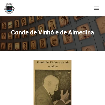
A
L
T
E
R
Conde de Vinhó e de Almedina
N
A
R
A
N
A
V
E
G
A
Ç
Ã
O