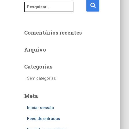
P
e
s
q
u
Comentários recentes
i
s
Arquivo
a
r
p
Categorias
o
r
Sem categorias
:
Meta
Iniciar sessão
Feed de entradas